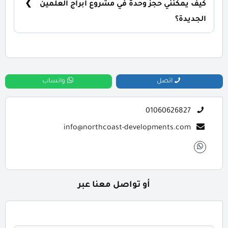
كيف يمكنني حجز وحدة في مشروع ابراج العلمين
الجديدة؟
للحجز والاستعلام اتصل بنا على : 01060626827
اتصل
واتساب
01060626827
info@northcoast-developments.com
أو تواصل معنا عبر