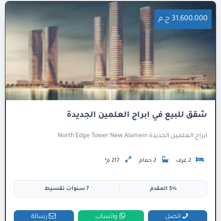
31,600,000 ج.م
شقق للبيع في ابراج العلمين الجديدة
ابراج العلمين الجديدة North Edge Tower New Alamein
2 غرف
2 حمام
217 م²
5% المقدم
7 سنوات تقسيط
اتصل
واتساب
رسالة