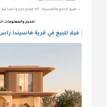
طرق الدفع والتقسيط : 5% مقدم حجز و أيضا يتم تقسيط الباقي من المبلغ على 10 سنوات.
للحجز والمعلومات اتص
فيلا للبيع في قرية هاسيندا راس