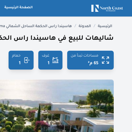
الصفحة الرئيسية
/
/
الرئيسية
المدونة
هاسيندا راس الحكمة الساحل الشمالي Hacienda Ras El Hekma
شاليهات للبيع في هاسيندا راس الحك
مساحات تبدأ من
غرف
حمام
65 م²
1
1