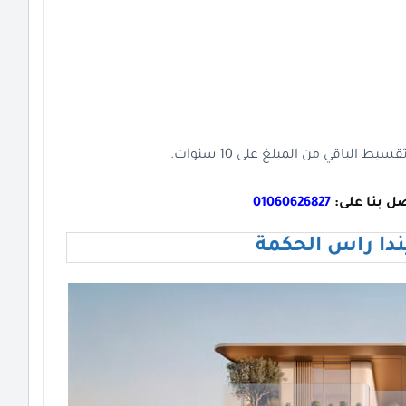
ل بنا على:
01060626827
ندا راس الحكمة