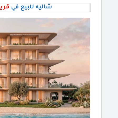
شاليه للبيع في
قري