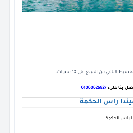
صل بنا على:
01060626827
ندا راس الحكمة