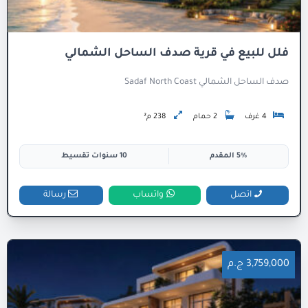
فلل للبيع في قرية صدف الساحل الشمالي
صدف الساحل الشمالي Sadaf North Coast
4 غرف
2 حمام
238 م²
5% المقدم
10 سنوات تقسيط
اتصل
واتساب
رسالة
3,759,000 ج.م