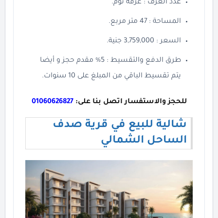
عدد الغرف : غرفة نوم.
المساحة : 47 متر مربع.
السعر : 3,759,000 جنية.
طرق الدفع والتقسيط : 5% مقدم حجز و أيضا
يتم تقسيط الباقي من المبلغ على 10 سنوات.
للحجز والاستفسار اتصل بنا على:
01060626827
شالية للبيع في قرية صدف
الساحل الشمالي