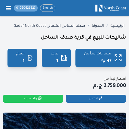
01060626827
English
/
/
الرئيسية
المدونة
صدف الساحل الشمالي Sadaf North Coast
شاليهات للبيع في قرية صدف الساحل
مساحات تبدأ من
غرف
حمام
47 م²
1
1
أسعار تبدأ من
3,759,000 ج.م
اتصل
واتساب