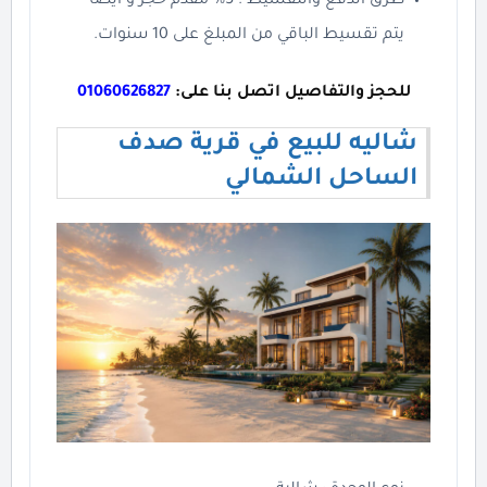
طرق الدفع والتقسيط : 5% مقدم حجز و أيضا
يتم تقسيط الباقي من المبلغ على 10 سنوات.
للحجز والتفاصيل اتصل بنا على:
01060626827
شاليه للبيع في قرية صدف
الساحل الشمالي