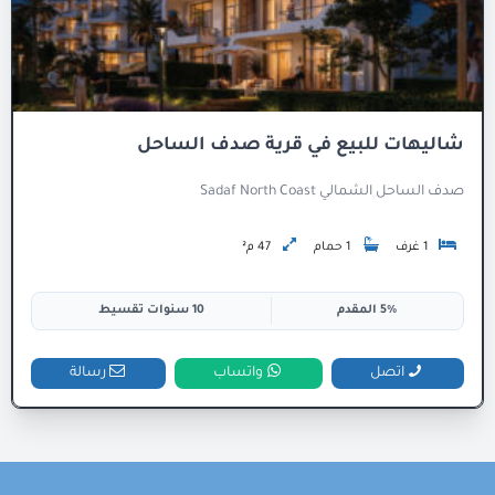
شاليهات للبيع في قرية صدف الساحل
صدف الساحل الشمالي Sadaf North Coast
1 غرف
1 حمام
47 م²
5% المقدم
10 سنوات تقسيط
اتصل
واتساب
رسالة