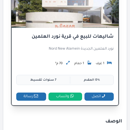
شاليهات للبيع في قرية نورد العلمين
نورد العلمين الجديدة Nord New Alamein
1 غرف
1 حمام
70 م²
0% المقدم
7 سنوات تقسيط
اتصل
واتساب
رسالة
الوصف