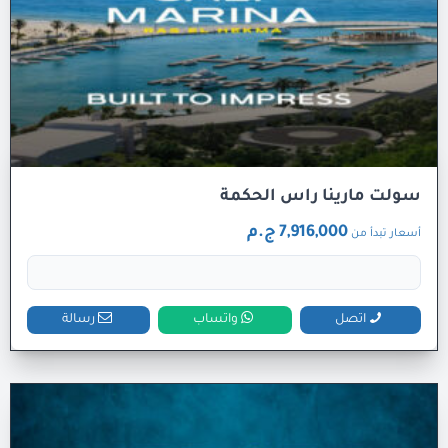
سولت مارينا راس الحكمة
7,916,000 ج.م
أسعار تبدأ من
اتصل
واتساب
رسالة