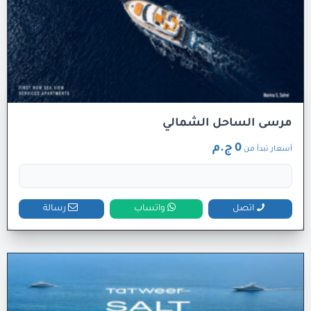
مرسى الساحل الشمالي
0 ج.م
أسعار تبدأ من
اتصل
واتساب
رسالة