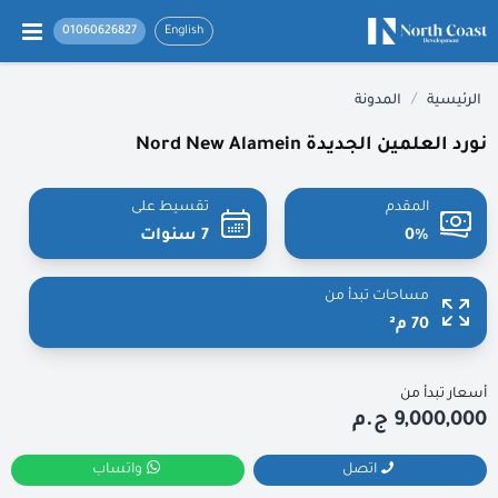
01060626827
English
/
الرئيسية
المدونة
نورد العلمين الجديدة Nord New Alamein
المقدم
تقسيط على
0%
7 سنوات
مساحات تبدأ من
70 م²
أسعار تبدأ من
9,000,000 ج.م
اتصل
واتساب