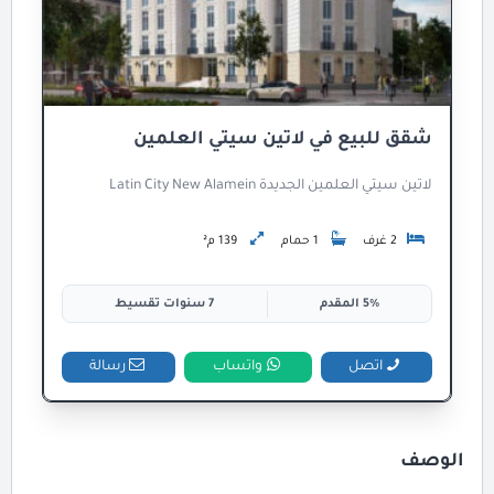
شقق للبيع في لاتين سيتي العلمين
لاتين سيتي العلمين الجديدة Latin City New Alamein
2 غرف
1 حمام
139 م²
5% المقدم
7 سنوات تقسيط
اتصل
واتساب
رسالة
الوصف