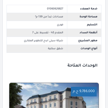
خدمة العملاء
01060626827
مساحة الوحدة
مساحات تبدأ من 139 م²
التسليم
فوري
أنظمة السداد
المقدم 5% - تقسيط على 7
مطور المشروع
شركة سيتي ايدج للتطوير العقاري
أنواع الوحدات
شقق سكنية
الوحدات المتاحة
9,786,000 ج.م