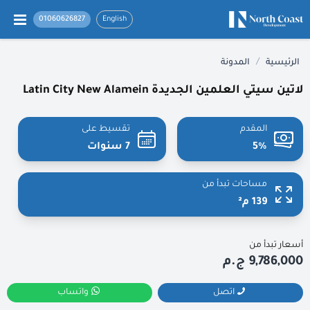
01060626827
English
/
الرئيسية
المدونة
لاتين سيتي العلمين الجديدة Latin City New Alamein
المقدم
تقسيط على
5%
7 سنوات
مساحات تبدأ من
139 م²
أسعار تبدأ من
9,786,000 ج.م
اتصل
واتساب