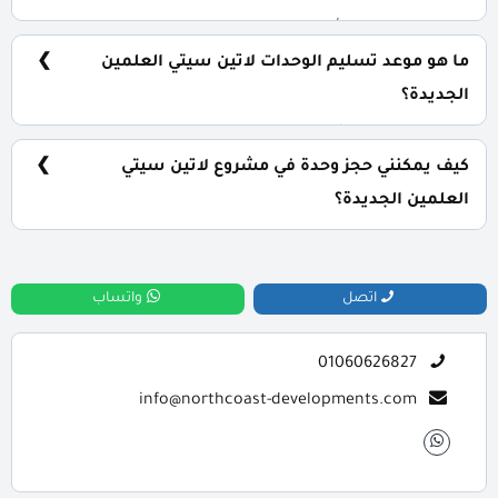
مساحات خضراء، أكوا بارك، منطقة ترفيهية، حمامات سباحة.
ما هو موعد تسليم الوحدات لاتين سيتي العلمين
الجديدة؟
سيتم استلام المشروع فوري.
كيف يمكنني حجز وحدة في مشروع لاتين سيتي
العلمين الجديدة؟
للحجز والاستعلام اتصل بنا على : 01060626827
اتصل
واتساب
01060626827
info@northcoast-developments.com