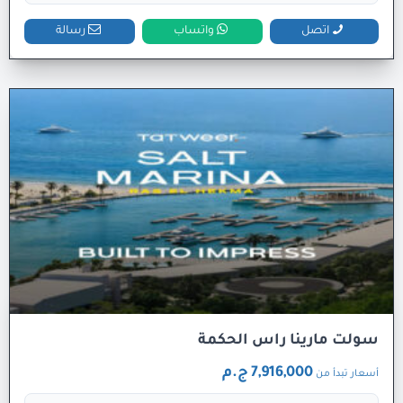
اتصل
واتساب
رسالة
سولت مارينا راس الحكمة
7,916,000 ج.م
أسعار تبدأ من