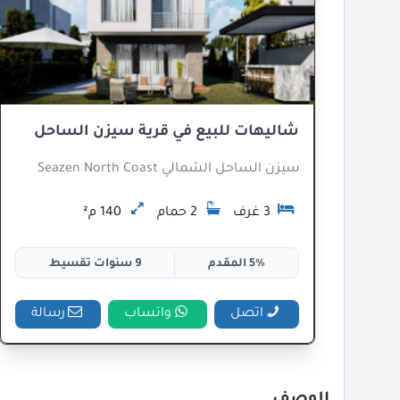
شاليهات للبيع في قرية سيزن الساحل
سيزن الساحل الشمالي Seazen North Coast
3 غرف
2 حمام
140 م²
5% المقدم
9 سنوات تقسيط
اتصل
واتساب
رسالة
الوصف