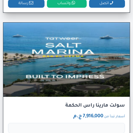
اتصل
واتساب
رسالة
سولت مارينا راس الحكمة
7,916,000 ج.م
أسعار تبدأ من