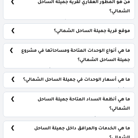
من هو المطور العقاري لقرية جميلة الساحل
الشمالي؟
شركة نيو جيرسي للتطوير والاستثمار العقاري New Jersey
Developments NJD.
موقع قرية جميلة الساحل الشمالي؟
قرية جميلة الساحل الشمالي تقع بالكيلو 265 طريق اسكندرية
الصحراوي/ مرسى مطروح بقلب منطقة سيدي حنيش.
ما هي أنواع الوحدات المتاحة ومساحاتها في مشروع
جميلة الساحل الشمالي؟
شاليهات ودوبلكس وفلل بمساحات تبدأ من 62 متر مربع.
ما هي أسعار الوحدات في جميلة الساحل الشمالي؟
تبدأ الأسعار من 4,464,000 جنية.
ما هي أنظمة السداد المتاحة جميلة الساحل
الشمالي؟
10% مقدم حجز و أيضا يتم تقسيط الباقي من المبلغ بالتساوي
على 10 سنوات فقط.
ما هي الخدمات والمرافق داخل جميلة الساحل