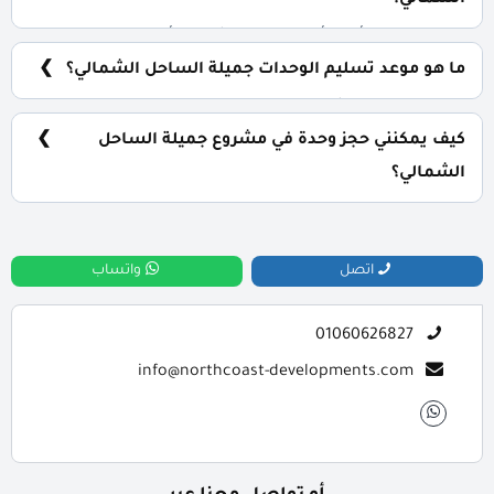
الشمالي؟
كلوب هاوس، أفراد أمن وحراسة، شاطئ، أكوا بارك.
ما هو موعد تسليم الوحدات جميلة الساحل الشمالي؟
سيتم تسليم المشروع خلال 3 سنوات.
كيف يمكنني حجز وحدة في مشروع جميلة الساحل
الشمالي؟
للحجز والاستعلام تواصل معنا الان : 01060626827
اتصل
واتساب
01060626827
info@northcoast-developments.com