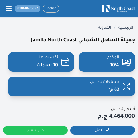
01060626827
English
/
الرئيسية
المدونة
جميلة الساحل الشمالي Jamila North Coast
المقدم
تقسيط على
10%
10 سنوات
مساحات تبدأ من
62 م²
أسعار تبدأ من
4,464,000 ج.م
اتصل
واتساب