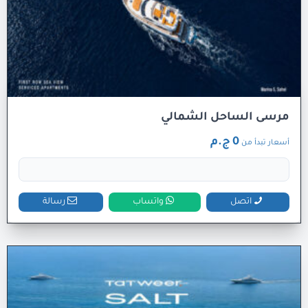
مرسى الساحل الشمالي
0 ج.م
أسعار تبدأ من
اتصل
واتساب
رسالة