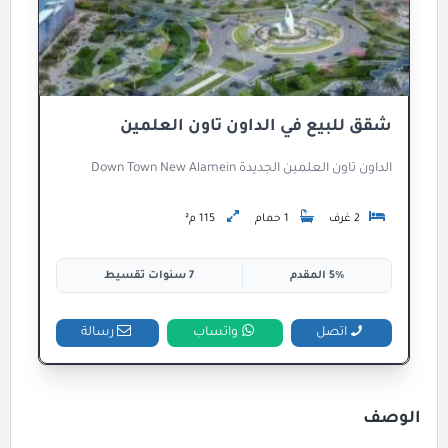
شقق للبيع في الداون تاون العلمين
الداون تاون العلمين الجديدة Down Town New Alamein
2 غرف
1 حمام
115 م²
5% المقدم
7 سنوات تقسيط
اتصل
واتساب
رسالة
الوصف