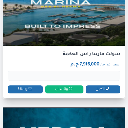
سولت مارينا راس الحكمة
7,916,000 ج.م
أسعار تبدأ من
اتصل
واتساب
رسالة