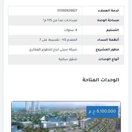
خدمة العملاء
01060626827
مساحة الوحدة
مساحات تبدأ من 115 م²
التسليم
4 سنوات
أنظمة السداد
المقدم 5% - تقسيط على 7
مطور المشروع
شركة سيتي ايدج للتطوير العقاري
أنواع الوحدات
شقق سكنية
الوحدات المتاحة
6,100,000 ج.م