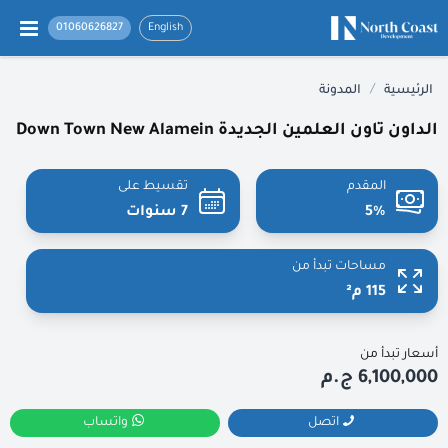
01060626827
English
/
الرئيسية
المدونة
الداون تاون العلمين الجديدة Down Town New Alamein
المقدم
تقسيط على
5%
7 سنوات
مساحات تبدأ من
115 م²
أسعار تبدأ من
6,100,000 ج.م
اتصل
واتساب