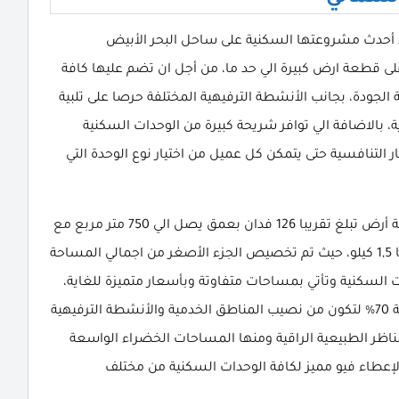
ذ أحدث مشروعتها السكنية على ساحل البحر الأبيض
 قطعة ارض كبيرة الي حد ما، من أجل ان تضم عليها كافة
ة الجودة، بجانب الأنشطة الترفيهية المختلفة حرصا على تلبية
، بالاضافة الي توافر شريحة كبيرة من الوحدات السكنية
التنافسية حتى يتمكن كل عميل من اختيار نوع الوحدة التي
ولذلك تم تشيد قرية الامارات هايتس الساحل على قطعة أرض تبلغ تقريبا 126 فدان بعمق يصل الي 750 متر مربع مع
طول شاطئ يبلغ حوالي 1500 متر مربع أي ما يعادل تقريبا 1,5 كيلو، حيث تم تخصيص الجزء الأصغر من اجمالي المساحة
لوحدات السكنية وتأتي بمساحات متفاوتة وبأسعار متميزة للغاية،
كما تم تخصيص الجزء الأكبر من المساحة الاجمالية بنسبة 70% لتكون من نصيب المناطق الخدمية والأنشطة الترفيهية
لمناظر الطبيعية الراقية ومنها المساحات الخضراء الواسعة
 لإعطاء فيو مميز لكافة الوحدات السكنية من مختلف