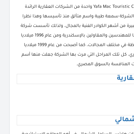
شركة يافا ماك للتطوير والاستثمار العقاري Yafa Mac Touristic Company واحدة من الشركات العقارية الرائدة
الشركة سمعة طيبة واسم متألق منذ تأسيسها وهذا نظرا
كبيرة من أشهر الكوادر الفنية بالمجال، ولذلك تأسست شركة
يافا ماك العقارية في عام 1981 ميلاديا تحت مسمي يافا للمهندسين والمقاولين بالإسكندرية ومن عام 1996 ميلاديا
أخذت تعمل في التطوير لأضخم المشروعات بالمحافظة في مختلف المجالات، كما أصبحت من عام 1999 ميلاديا
ي، كل تلك المراحل التي مرت بها الشركة جعلت منها أسم
 المنافسة بالسوق المصري.
ارية
شمالي