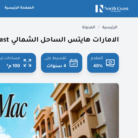
الصفحة الرئيسية
/
الرئيسية
المدونة
الامارات هايتس الساحل الشمالي Emirates Heights North Coast
المقدم
تقسيط على
مساحات تبد
40%
4 سنوات
100 م²