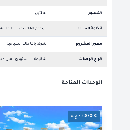
التسليم
سنتين
أنظمة السداد
المقدم 40% - تقسيط على 4
مطور المشروع
شركة يافا ماك السياحية
أنواع الوحدات
شاليهات - استوديو - فلل م
الوحدات المتاحة
7,300,000 ج.م