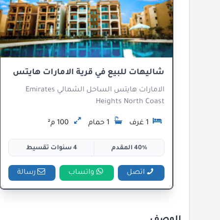
شاليهات للبيع في قرية الامارات هايتس
الامارات هايتس الساحل الشمالي Emirates
Heights North Coast
1 غرف
1 حمام
100 م²
40% المقدم
4 سنوات تقسيط
اتصل
واتساب
رسالة
الوصف