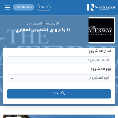
01060626827
English
/
الرئيسية
المطورين
ذا واتر واي للتطوير العقاري
اسم المشروع
نوع المشروع
بحث