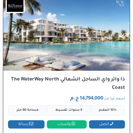
ذا واتر واي الساحل الشمالي The WaterWay North
Coast
14,794,000 ج.م
أسعار تبدأ من
10% المقدم
6 سنوات تقسيط
مساحة 80 متر
اتصل
واتساب
رسالة