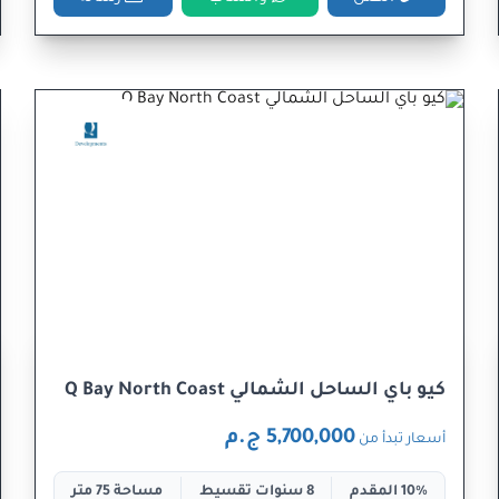
كيو باي الساحل الشمالي Q Bay North Coast
5,700,000 ج.م
أسعار تبدأ من
10% المقدم
8 سنوات تقسيط
مساحة 75 متر