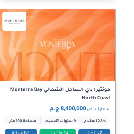
مونتيرا باي الساحل الشمالي Monterra Bay
North Coast
8,400,000 ج.م
أسعار تبدأ من
2,5% المقدم
9 سنوات تقسيط
مساحة 100 متر
اتصل
واتساب
رسالة