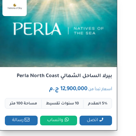
بيرلا الساحل الشمالي Perla North Coast
12,900,000 ج.م
أسعار تبدأ من
5% المقدم
10 سنوات تقسيط
مساحة 100 متر
اتصل
واتساب
رسالة