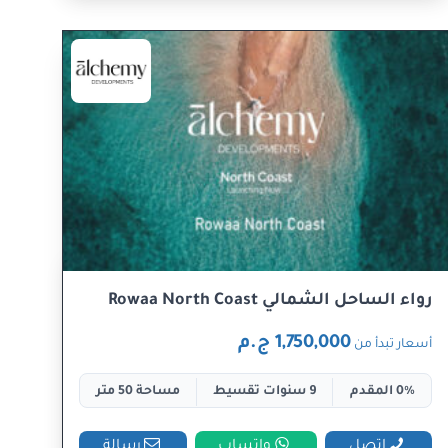
رواء الساحل الشمالي Rowaa North Coast
1,750,000 ج.م
أسعار تبدأ من
0% المقدم
9 سنوات تقسيط
مساحة 50 متر
اتصل
واتساب
رسالة