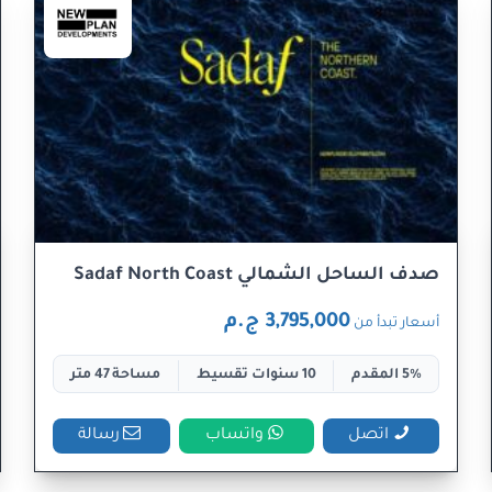
صدف الساحل الشمالي Sadaf North Coast
3,795,000 ج.م
أسعار تبدأ من
5% المقدم
10 سنوات تقسيط
مساحة 47 متر
اتصل
واتساب
رسالة