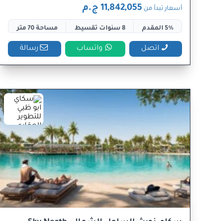
11,842,055 ج.م
أسعار تبدأ من
5% المقدم
8 سنوات تقسيط
مساحة 70 متر
اتصل
واتساب
رسالة