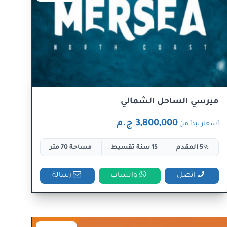
ميرسي الساحل الشمالي
3,800,000 ج.م
أسعار تبدأ من
5% المقدم
15 سنة تقسيط
مساحة 70 متر
اتصل
واتساب
رسالة