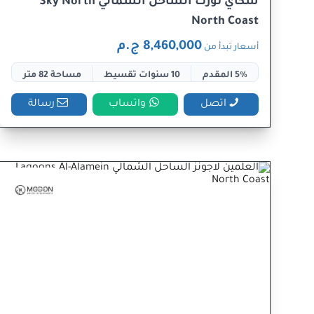
سكاي نورث الساحل الشمالي Sky North
North Coast
8,460,000 ج.م
أسعار تبدأ من
5% المقدم
10 سنوات تقسيط
مساحة 82 متر
اتصل
واتساب
رسالة