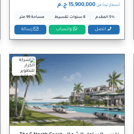
15,900,000 ج.م
أسعار تبدأ من
5% المقدم
8 سنوات تقسيط
مساحة 99 متر
اتصل
واتساب
رسالة