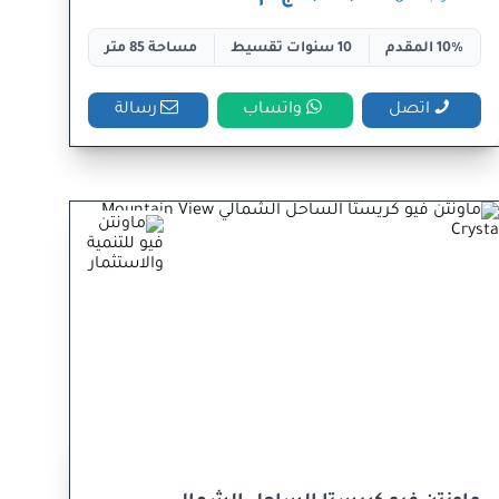
10% المقدم
10 سنوات تقسيط
مساحة 85 متر
اتصل
واتساب
رسالة