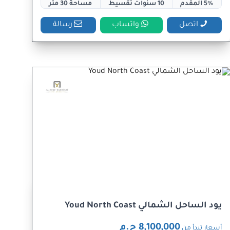
5% المقدم
10 سنوات تقسيط
مساحة 30 متر
اتصل
واتساب
رسالة
يود الساحل الشمالي Youd North Coast
8,100,000 ج.م
أسعار تبدأ من