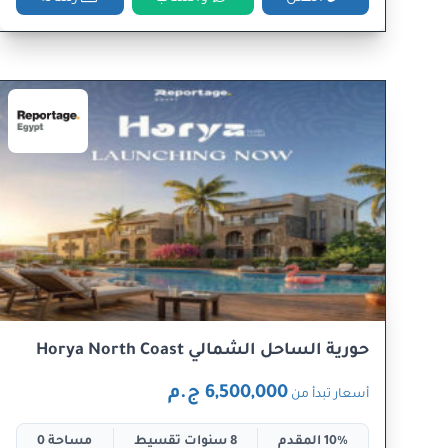
حورية الساحل الشمالي Horya North Coast
6,500,000 ج.م
أسعار تبدأ من
10% المقدم
8 سنوات تقسيط
مساحة 0