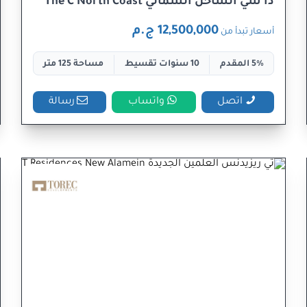
ذا سي الساحل الشمالي The C North Coast
12,500,000 ج.م
أسعار تبدأ من
5% المقدم
10 سنوات تقسيط
مساحة 125 متر
اتصل
واتساب
رسالة