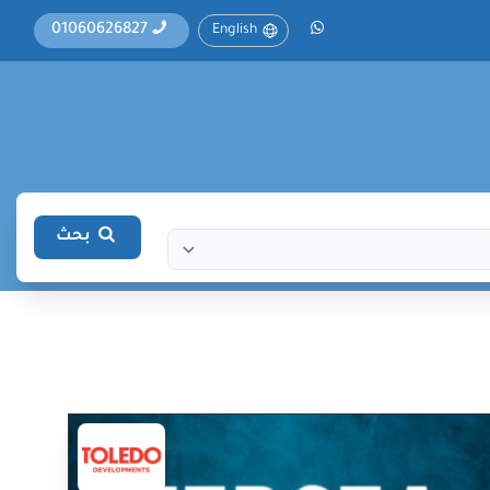
01060626827
English
بحث