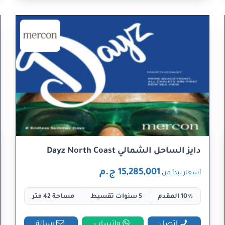
دايز الساحل الشمالي Dayz North Coast
15,285,001 ج.م
أسعار تبدأ من
10% المقدم
5 سنوات تقسيط
مساحة 42 متر
اتصل
واتساب
رسالة