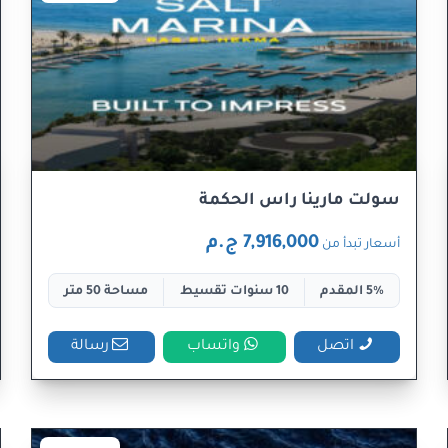
سولت مارينا راس الحكمة
7,916,000 ج.م
أسعار تبدأ من
5% المقدم
10 سنوات تقسيط
مساحة 50 متر
اتصل
واتساب
رسالة