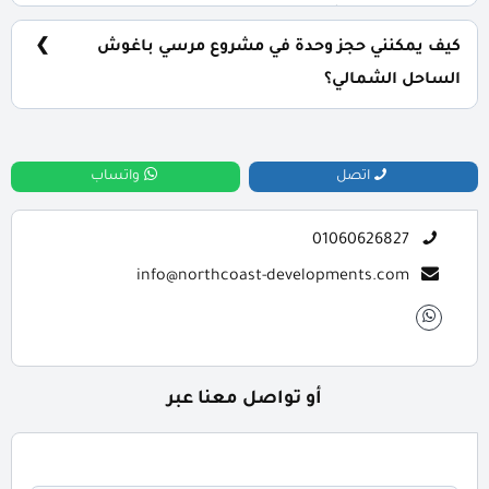
سيتم تسليم المشروع خلال 4 سنوات.
كيف يمكنني حجز وحدة في مشروع مرسي باغوش
الساحل الشمالي؟
للحجز والاستعلام اتصل بنا على : 01060626827
اتصل
واتساب
01060626827
info@northcoast-developments.com
أو تواصل معنا عبر