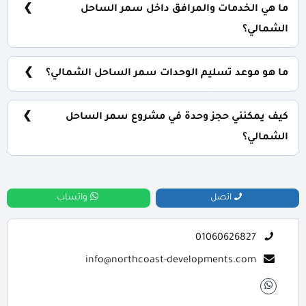
سنة بالتساوي.
ما هي الخدمات والمرافق داخل سمر الساحل
الشمالي؟
شاطئ خاص، حمامات سباحة، مول تجاري، فريق للانقاذ.
ما هو موعد تسليم الوحدات سمر الساحل الشمالي؟
سيتم استلام المشروع خلال 4 سنوات.
كيف يمكنني حجز وحدة في مشروع سمر الساحل
الشمالي؟
للحجز والاستعلام اتصل بنا على : 01060626827
اتصل
واتساب
01060626827
info@northcoast-developments.com