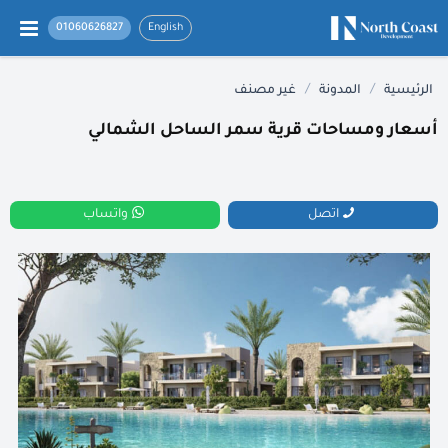
01060626827
English
/
/
الرئيسية
المدونة
غير مصنف
أسعار ومساحات قرية سمر الساحل الشمالي
اتصل
واتساب